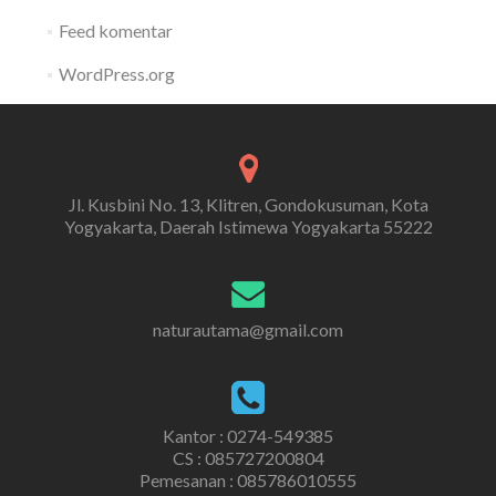
Feed komentar
WordPress.org
Jl. Kusbini No. 13, Klitren, Gondokusuman, Kota
Yogyakarta, Daerah Istimewa Yogyakarta 55222
naturautama@gmail.com
Kantor : 0274-549385
CS :
085727200804
Pemesanan :
085786010555