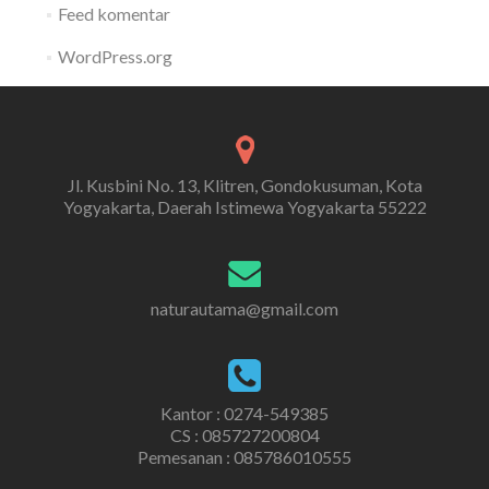
Feed komentar
WordPress.org
Jl. Kusbini No. 13, Klitren, Gondokusuman, Kota
Yogyakarta, Daerah Istimewa Yogyakarta 55222
naturautama@gmail.com
Kantor : 0274-549385
CS :
085727200804
Pemesanan :
085786010555